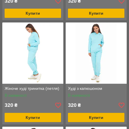
320
320
₴
₴
Купити
Купити
Жіноче худі тринитка (петля)
Худі з капюшоном
В наявності
В наявності
320
320
₴
₴
Купити
Купити