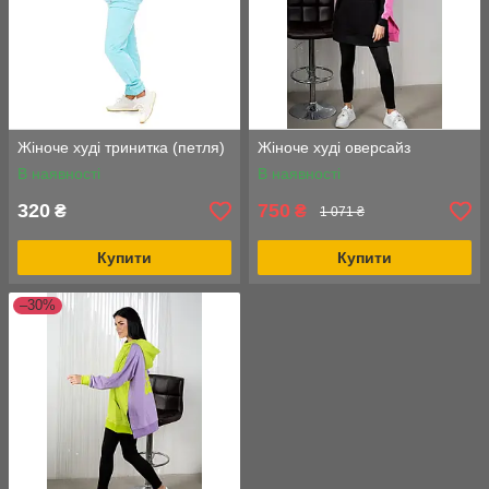
Жіноче худі тринитка (петля)
Жіноче худі оверсайз
В наявності
В наявності
320
750
₴
₴
1 071 ₴
Купити
Купити
–30%