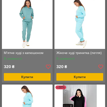
М'ятне худі з капюшоном
Жіноче худі тринитка (петля)
В наявності
В наявності
320
320
₴
₴
Купити
Купити
–30%