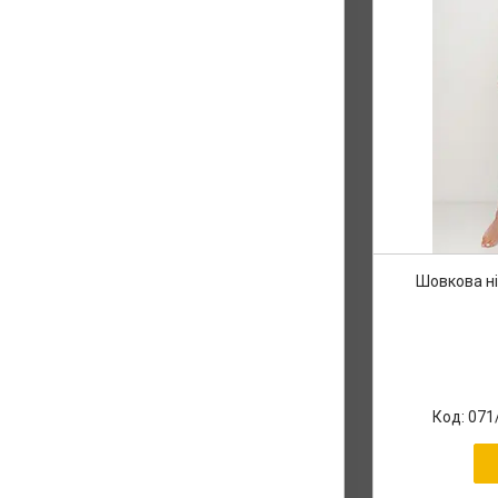
Шовкова н
071