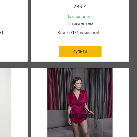
285 ₴
В наявності
Тільки оптом
 L
071/1 сливовый L
Купити