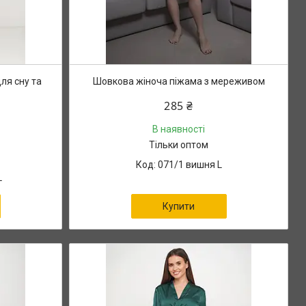
ля сну та
Шовкова жіноча піжама з мереживом
285 ₴
В наявності
Тільки оптом
071/1 вишня L
L
Купити