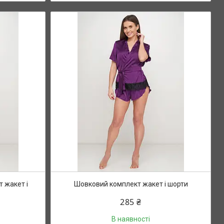
 жакет і
Шовковий комплект жакет і шорти
285 ₴
В наявності