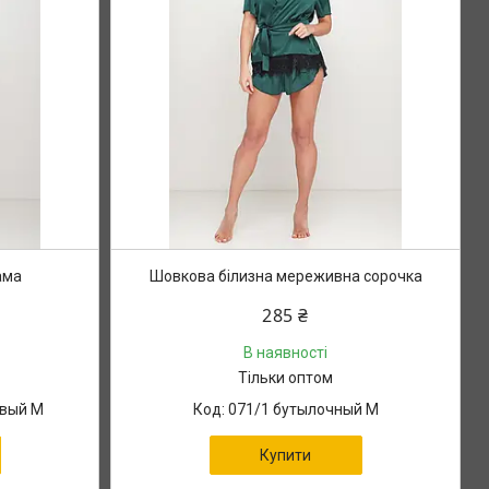
ама
Шовкова білизна мереживна сорочка
285 ₴
В наявності
Тільки оптом
овый М
071/1 бутылочный М
Купити