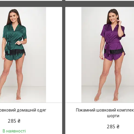
овковий домашній одяг
Піжамний шовковий комплект
шорти
285 ₴
285 ₴
В наявності