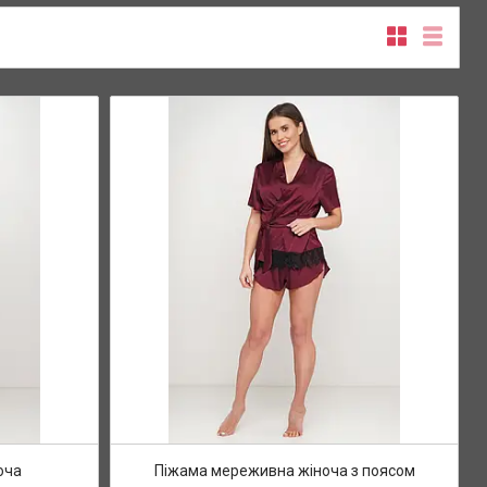
оча
Піжама мереживна жіноча з поясом