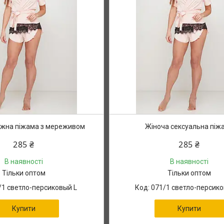
іжна піжама з мереживом
Жіноча сексуальна піж
285 ₴
285 ₴
В наявності
В наявності
Тільки оптом
Тільки оптом
/1 светло-персиковый L
071/1 светло-персик
Купити
Купити