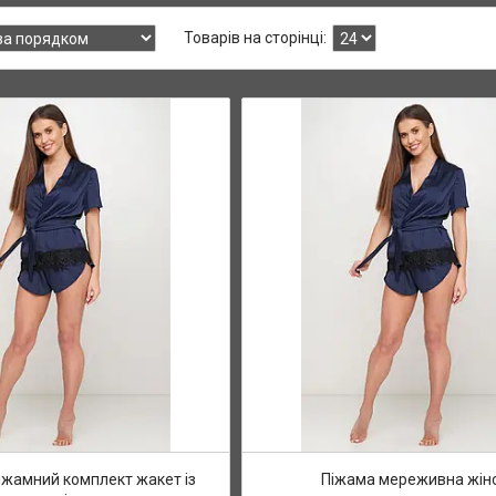
жамний комплект жакет із
Піжама мереживна жін