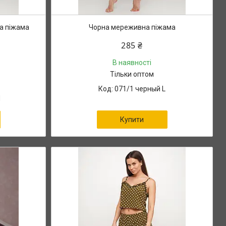
а піжама
Чорна мереживна піжама
285 ₴
В наявності
Тільки оптом
071/1 черный L
М
Купити