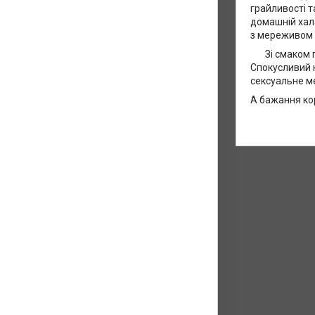
грайливості т
домашній хал
з мереживом і
Зі смаком пі
Спокусливий 
сексуальне ме
А бажання ко