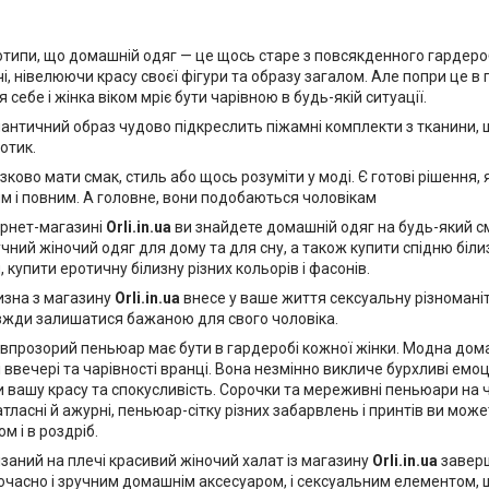
еотипи, що домашній одяг — це щось старе з повсякденного гардеро
чі, нівелюючи красу своєї фігури та образу загалом. Але попри це в 
себе і жінка віком мріє бути чарівною в будь-якій ситуації.
нтичний образ чудово підкреслить піжамні комплекти з тканини, щ
отик.
зково мати смак, стиль або щось розуміти у моді. Є готові рішення, я
м і повним. А головне, вони подобаються чоловікам
ернет-магазині
Orli.in.ua
ви знайдете домашній одяг на будь-який с
учний жіночий одяг для дому та для сну, а також купити спідню біл
 купити еротичну білизну різних кольорів і фасонів.
зна з магазину
Orli.in.ua
внесе у ваше життя сексуальну різноманітн
вжди залишатися бажаною для свого чоловіка.
прозорий пеньюар має бути в гардеробі кожної жінки. Модна дом
 ввечері та чарівності вранці. Вона незмінно викличе бурхливі емоці
 вашу красу та спокусливість. Сорочки та мереживні пеньюари на 
тласні й ажурні, пеньюар-сітку різних забарвлень і принтів ви може
ом і в роздріб.
аний на плечі красивий жіночий халат із магазину
Orli.in.ua
заверш
ночасно і зручним домашнім аксесуаром, і сексуальним елементом,