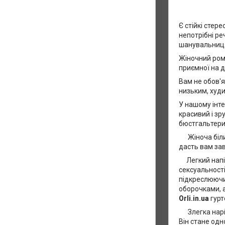
Є стійкі стер
непотрібні ре
шанувальниця 
Жіночний рома
приємної на д
Вам не обов'я
низьким, худи
У нашому інт
красивий і зр
бюстгальтери,
Жіноча біли
дасть вам за
Легкий напів
сексуальності
підкреслюючи
оборочками, а
Orli.in.ua
гурт
Злегка наріз
Він стане од