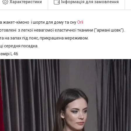
Характеристики
Інформація для замовлення
а жакет-кімоно і шорти для дому та сну
Orli
товлені з легкої невагомої еластичної тканини ("армані шовк").
а на запах під пояс, прикрашена мереживом.
ці середня посадка.
змірі L 46