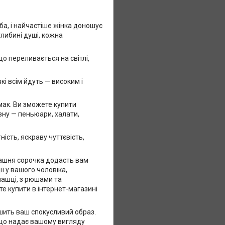
ба, і найчастіше жінка доношує
глибині душі, кожна
о переливається на світлі,
кі всім йдуть — високим і
мак. Ви зможете купити
изну — пеньюари, халати,
ість, яскраву чуттєвість,
ашня сорочка додасть вам
ї у вашого чоловіка,
чашці, з рюшами та
те купити в інтернет-магазині
ить ваш спокусливий образ.
 що надає вашому вигляду