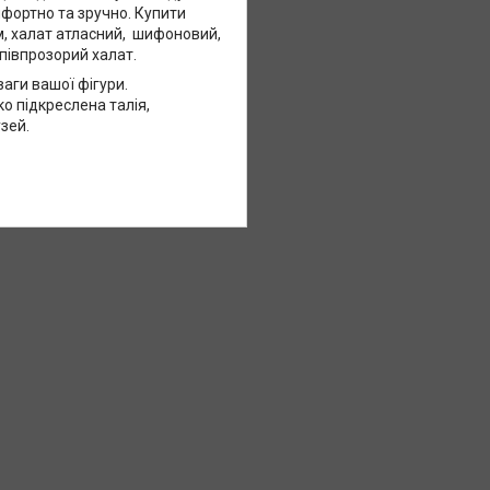
мфортно та зручно. Купити
ом, халат атласний, шифоновий,
апівпрозорий халат.
аги вашої фігури.
о підкреслена талія,
зей.