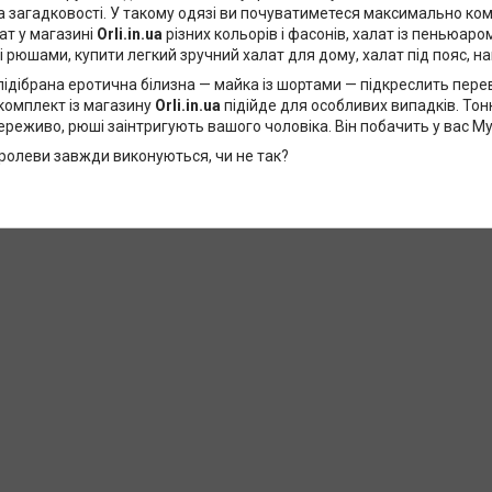
а загадковості. У такому одязі ви почуватиметеся максимально ко
ат у магазині
Orli.in.ua
різних кольорів і фасонів, халат із пеньюар
 рюшами, купити легкий зручний халат для дому, халат під пояс, н
дібрана еротична білизна — майка із шортами — підкреслить перев
комплект із магазину
Orli.in.ua
підійде для особливих випадків. Тонк
реживо, рюші заінтригують вашого чоловіка. Він побачить у вас Му
ролеви завжди виконуються, чи не так?