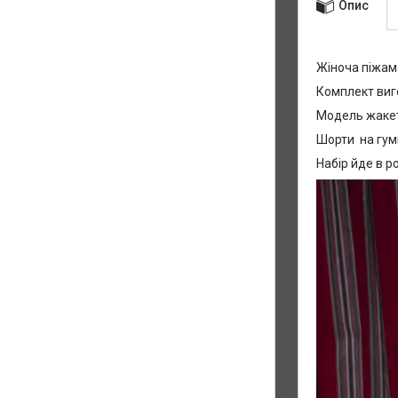
Опис
Жіноча піжам
Комплект виго
Модель жакет
Шорти на гум
Набір йде в ро