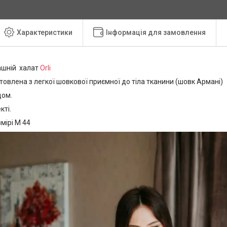
Характеристики
Інформація для замовлення
ашній халат
Orli
овлена з легкої шовкової приємної до тіла тканини (шовк Армані)
дом.
кті.
мірі М 44