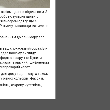
аксіома давно відома всім. З
оботу, зустрічі, шопінг,
ся вибором одягу, що є
 У ньому ви завжди матимете
оповненням до пеньюару або
ть ваш спокусливий образ. Він
 надає вашому вигляду
мфортно та зручно. Купити
ом, халат атласний, шифоновий,
апівпрозорий халат.
 для дому та для сну, а також
 різних кольорів і фасонів.
ність, яскраву чуттєвість,