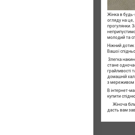
Жінка в будь-
огляду на це,
прогулянки. З
неприпустимо
молодий та с
Ніжний дотик
Вашої спідньо
Злегка накин
стане одноча
грайливості т
домашній хал
з мереживом і
В інтернет-ма
купити спідню
Жіноча біли
дасть вам за