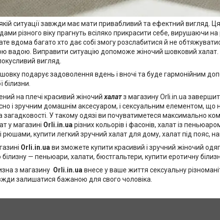
якій ситуації завжди має мати привабливий та ефектний вигляд. Ця 
 дами різного віку прагнуть всіляко прикрасити себе, вирушаючи на р
ате вдома багато хто дає собі змогу розслабитися й не обтяжувати
ю вадою. Виправити ситуацію допоможе жіночий шовковий халат.
покусливий вигляд.
 шовку подарує задоволення вдень і вночі та буде гармонійним д
ї білизни.
ений на плечі красивий жіночий
халат
з магазину Orli.in.ua заверши
сно і зручним домашнім аксесуаром, і сексуальним елементом, що
а загадковості. У такому одязі ви почуватиметеся максимально ко
ат у магазині
Orli.in.ua
різних кольорів і фасонів, халат із пеньюар
 рюшами, купити легкий зручний халат для дому, халат під пояс, н
газині
Orli.in.ua
ви зможете купити красивий і зручний жіночий одяг
 білизну — пеньюари, халати, бюстгальтери, купити еротичну білизну
зна з магазину
Orli.in.ua
внесе у ваше життя сексуальну різноманіт
вжди залишатися бажаною для свого чоловіка.