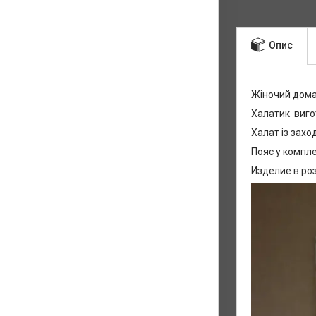
Опис
Жіночий дом
Халатик вигот
Халат із захо
Пояс у компле
Изделие в роз