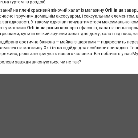
in.ua
гуртом і в роздріб.
аний на плечі красивий жіночий халат із магазину
Orli.in.ua
заверш
ночасно і зручним домашнім аксесуаром, і сексуальним елементом,
а загадковості. У такому одязі ви почуватиметеся максимально ко
ат у магазині
Orli.in.ua
різних кольорів і фасонів, халат із пеньюар
 рюшами, купити легкий зручний халат для дому, халат під пояс, н
дібрана еротична білизна — майка із шортами — підкреслить перев
комплект із магазину
Orli.in.ua
підійде для особливих випадків. Тонк
реживо, рюші заінтригують вашого чоловіка. Він побачить у вас Му
ролеви завжди виконуються, чи не так?