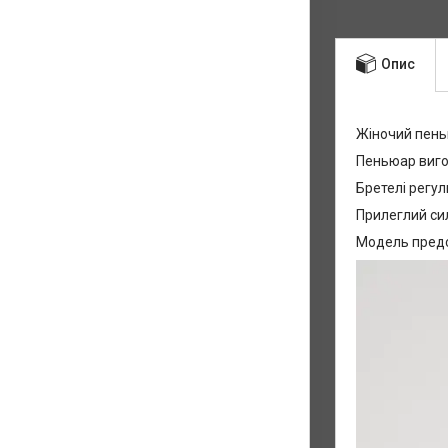
Опис
Жіночий пен
Пеньюар вигот
Бретелі регу
Прилеглий сил
Модель предс