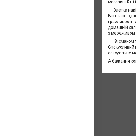
магазині
Orli.
Злегка наріз
Він стане од
грайливості т
домашній хал
з мереживом і
Зі смаком пі
Спокусливий 
сексуальне ме
А бажання ко