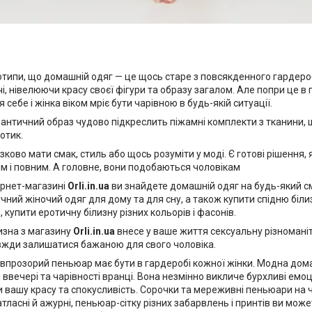
еотипи, що домашній одяг — це щось старе з повсякденного гардеро
чі, нівелюючи красу своєї фігури та образу загалом. Але попри це в 
себе і жінка віком мріє бути чарівною в будь-якій ситуації.
нтичний образ чудово підкреслить піжамні комплекти з тканини, щ
отик.
зково мати смак, стиль або щось розуміти у моді. Є готові рішення, я
м і повним. А головне, вони подобаються чоловікам
ернет-магазині
Orli.in.ua
ви знайдете домашній одяг на будь-який с
учний жіночий одяг для дому та для сну, а також купити спідню біл
 купити еротичну білизну різних кольорів і фасонів.
зна з магазину
Orli.in.ua
внесе у ваше життя сексуальну різноманітн
вжди залишатися бажаною для свого чоловіка.
прозорий пеньюар має бути в гардеробі кожної жінки. Модна дом
 ввечері та чарівності вранці. Вона незмінно викличе бурхливі емоці
 вашу красу та спокусливість. Сорочки та мереживні пеньюари на 
тласні й ажурні, пеньюар-сітку різних забарвлень і принтів ви може