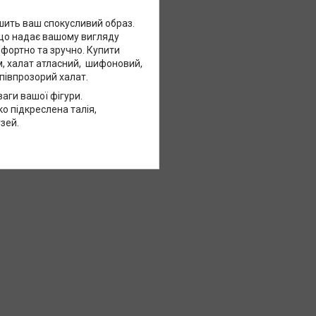
ить ваш спокусливий образ.
 що надає вашому вигляду
мфортно та зручно. Купити
ом, халат атласний, шифоновий,
апівпрозорий халат.
аги вашої фігури.
о підкреслена талія,
зей.