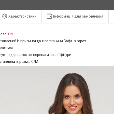
Характеристики
Інформація для замовлення
ьюар
Orli
.
овлений із приємної до тіла тканини Софт в горох
люються
ует підкреслює всі переваги вашої фігури.
тавлена в розмір С/М