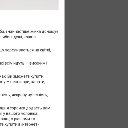
ба, і найчастіше жінка доношує
глибині душі, кожна
о переливається на світлі,
кі всім йдуть — високим і
мак. Ви зможете купити
изну — пеньюари, халати,
ість, яскраву чуттєвість,
ашня сорочка додасть вам
ї у вашого чоловіка,
чашці, з рюшами та
те купити в інтернет-