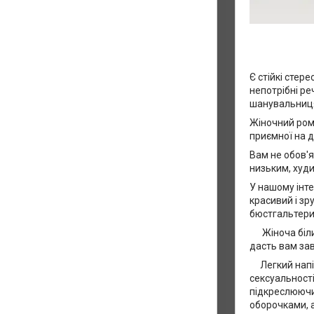
Є стійкі стер
непотрібні ре
шанувальниця 
Жіночний рома
приємної на д
Вам не обов'я
низьким, худи
У нашому інт
красивий і зр
бюстгальтери,
Жіноча біли
дасть вам за
Легкий напів
сексуальності
підкреслюючи
оборочками, а